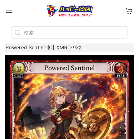
Powered Sentinel[C]《MRC-93》