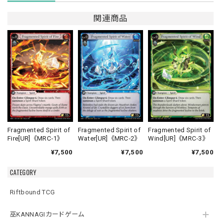
関連商品
Fragmented Spirit of
Fragmented Spirit of
Fragmented Spirit of
Fire[UR]《MRC-1》
Water[UR]《MRC-2》
Wind[UR]《MRC-3》
¥7,500
¥7,500
¥7,500
CATEGORY
Riftbound TCG
巫KANNAGIカードゲーム