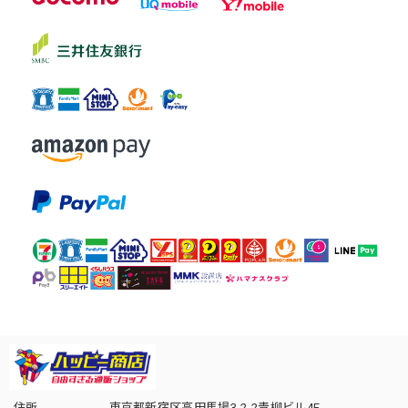
住所
東京都新宿区高田馬場3-2-2青柳ビル4F