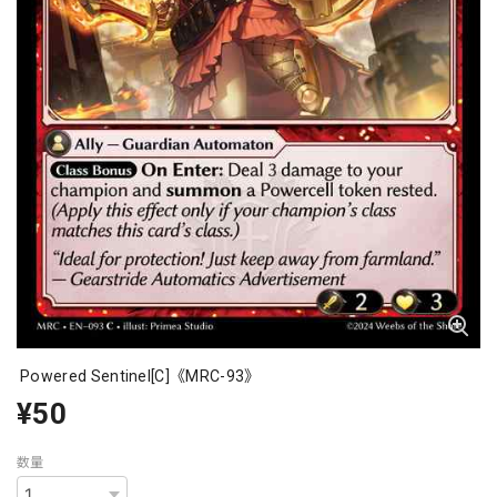
Powered Sentinel[C]《MRC-93》
¥50
数量