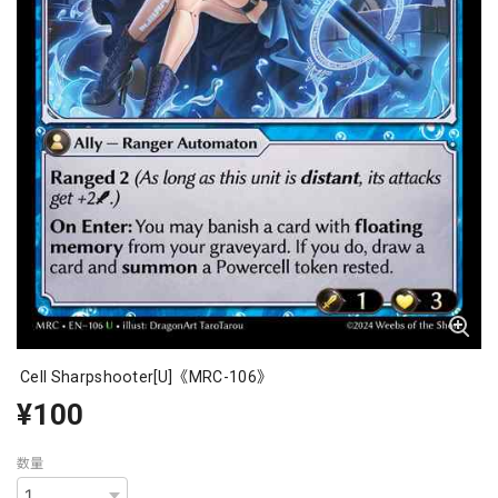
Cell Sharpshooter[U]《MRC-106》
¥100
数量