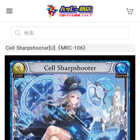
Cell Sharpshooter[U]《MRC-106》