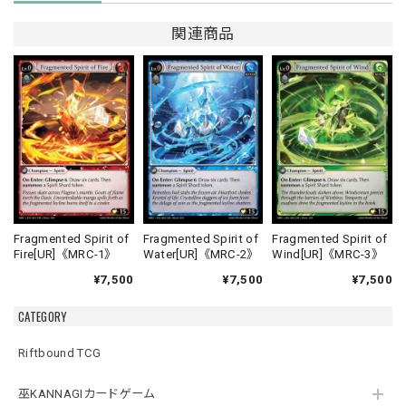
関連商品
Fragmented Spirit of
Fragmented Spirit of
Fragmented Spirit of
Fire[UR]《MRC-1》
Water[UR]《MRC-2》
Wind[UR]《MRC-3》
¥7,500
¥7,500
¥7,500
CATEGORY
Riftbound TCG
巫KANNAGIカードゲーム