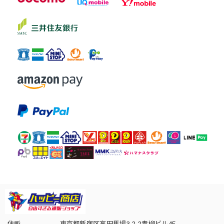
住所
東京都新宿区高田馬場3-2-2青柳ビル4F