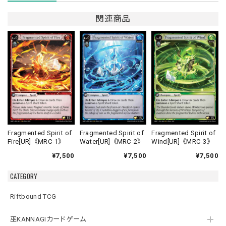
関連商品
Fragmented Spirit of
Fragmented Spirit of
Fragmented Spirit of
Fire[UR]《MRC-1》
Water[UR]《MRC-2》
Wind[UR]《MRC-3》
¥7,500
¥7,500
¥7,500
CATEGORY
Riftbound TCG
巫KANNAGIカードゲーム