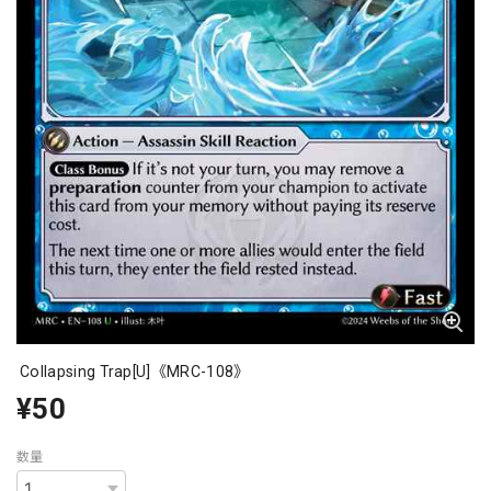
Collapsing Trap[U]《MRC-108》
¥50
数量