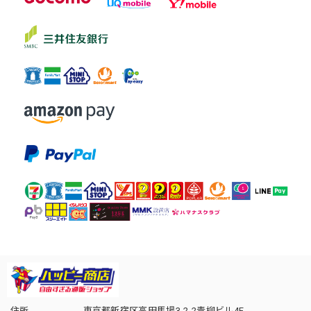
住所
東京都新宿区高田馬場3-2-2青柳ビル4F