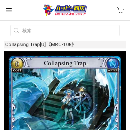
Collapsing Trap[U]《MRC-108》