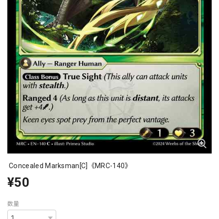
Concealed Marksman[C]《MRC-140》
¥50
数量