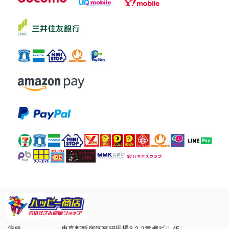
住所
東京都新宿区高田馬場3-2-2青柳ビル4F