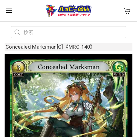
Concealed Marksman[C]《MRC-140》