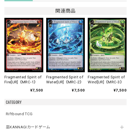
関連商品
Fragmented Spirit of
Fragmented Spirit of
Fragmented Spirit of
Fire[UR]《MRC-1》
Water[UR]《MRC-2》
Wind[UR]《MRC-3》
¥7,500
¥7,500
¥7,500
CATEGORY
Riftbound TCG
巫KANNAGIカードゲーム