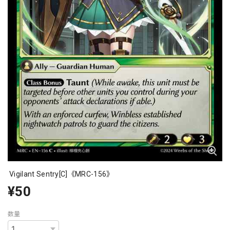
Vigilant Sentry[C]《MRC-156》
¥50
数量