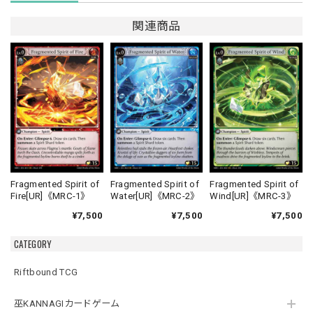
関連商品
Fragmented Spirit of
Fragmented Spirit of
Fragmented Spirit of
Fire[UR]《MRC-1》
Water[UR]《MRC-2》
Wind[UR]《MRC-3》
¥7,500
¥7,500
¥7,500
CATEGORY
Riftbound TCG
巫KANNAGIカードゲーム