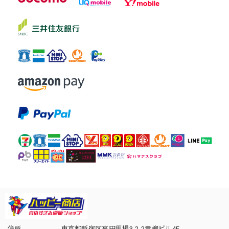
住所
東京都新宿区高田馬場3-2-2青柳ビル4F