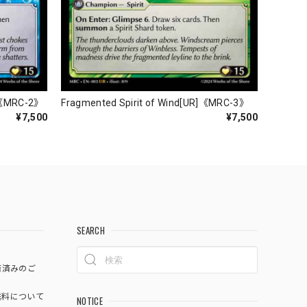
R]《MRC-2》
Fragmented Spirit of Wind[UR]《MRC-3》
¥7,500
¥7,500
SEARCH
済済みのご
料について
NOTICE