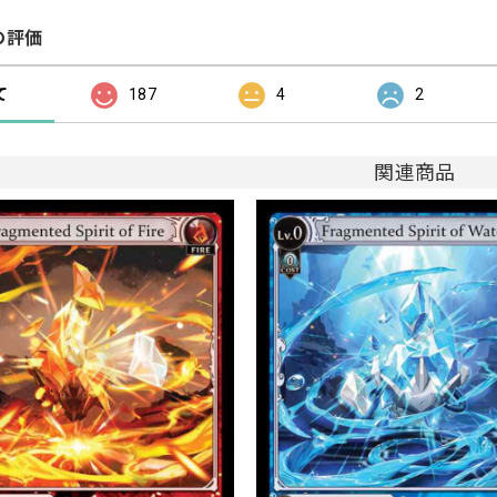
の評価
て
187
4
2
関連商品