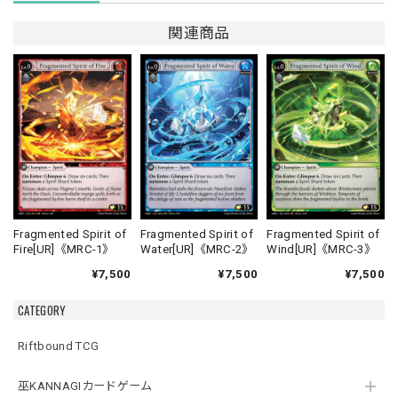
関連商品
Fragmented Spirit of
Fragmented Spirit of
Fragmented Spirit of
Fire[UR]《MRC-1》
Water[UR]《MRC-2》
Wind[UR]《MRC-3》
¥7,500
¥7,500
¥7,500
CATEGORY
Riftbound TCG
巫KANNAGIカードゲーム