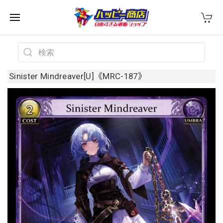
Sinister Mindreaver[U]《MRC-187》