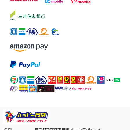
住所
東京都新宿区高田馬場3-2-2青柳ビル4F