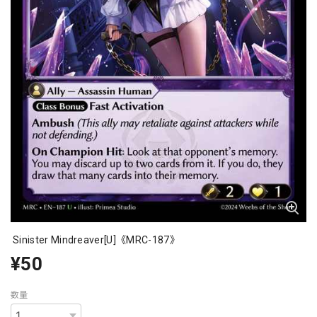
Sinister Mindreaver[U]《MRC-187》
¥50
数量