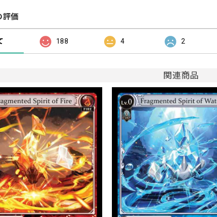
の評価
て
188
4
2
関連商品