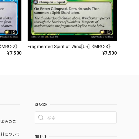
R]《MRC-2》
Fragmented Spirit of Wind[UR]《MRC-3》
¥7,500
¥7,500
SEARCH
済済みのご
料について
NOTICE