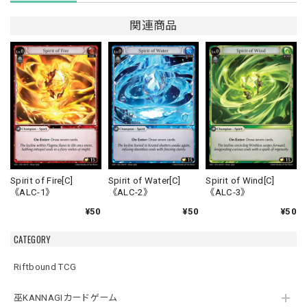
関連商品
Spirit of Fire[C]
Spirit of Water[C]
Spirit of Wind[C]
《ALC-1》
《ALC-2》
《ALC-3》
¥50
¥50
¥50
CATEGORY
Riftbound TCG
巫KANNAGIカードゲーム