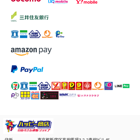
住所
東京都新宿区高田馬場3-2-2青柳ビル4F