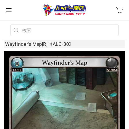
Wayfinder's Map[R]《ALC-30》