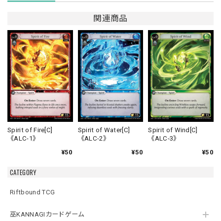
関連商品
Spirit of Fire[C]
Spirit of Water[C]
Spirit of Wind[C]
《ALC-1》
《ALC-2》
《ALC-3》
¥50
¥50
¥50
CATEGORY
Riftbound TCG
巫KANNAGIカードゲーム