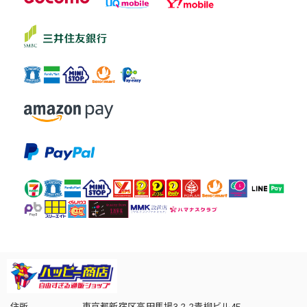
住所
東京都新宿区高田馬場3-2-2青柳ビル4F