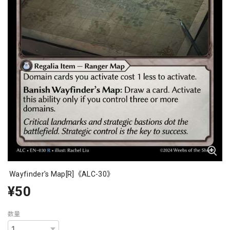
Wayfinder's Map[R]《ALC-30》
¥50
数量