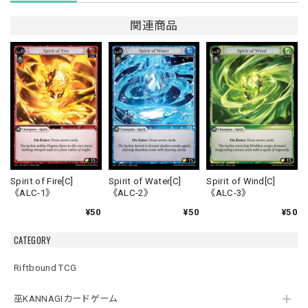
関連商品
Spirit of Fire[C]
Spirit of Water[C]
Spirit of Wind[C]
《ALC-1》
《ALC-2》
《ALC-3》
¥50
¥50
¥50
CATEGORY
Riftbound TCG
巫KANNAGIカードゲーム