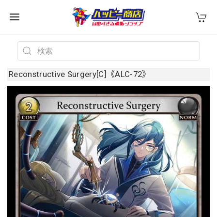
Reconstructive Surgery[C]《ALC-72》