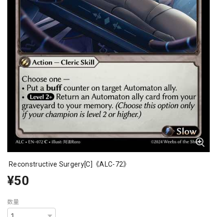
Reconstructive Surgery[C]《ALC-72》
¥50
数量