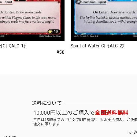
Fire[C]《ALC-1》
Spirit of Water[C]《ALC-2》
¥50
送料について
10,000円以上のご購入で
全国送料無料
平日は15時までのご注文で即日発送!! ※お支払済み、ご決
注文に限ります
送