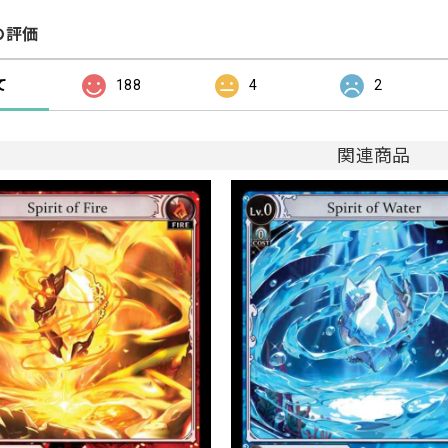
の評価
て
188
4
2
関連商品