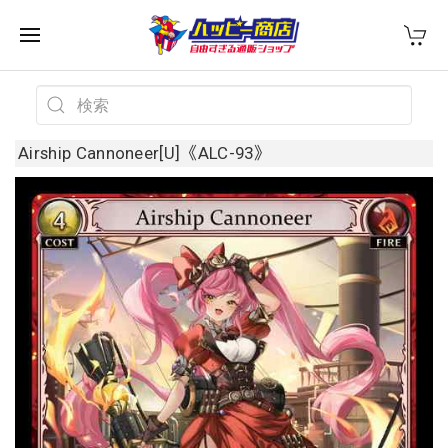
Airship Cannoneer[U]《ALC-93》