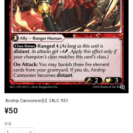
Airship Cannoneer[U]《ALC-93》
¥50
数量