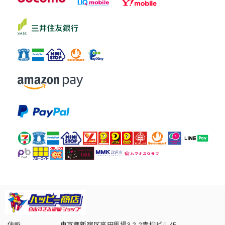
住所
東京都新宿区高田馬場3-2-2青柳ビル4F