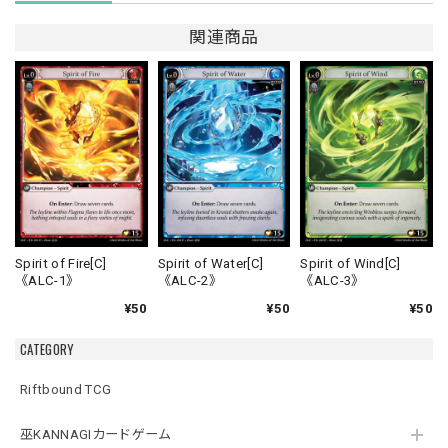
関連商品
Spirit of Fire[C]
Spirit of Water[C]
Spirit of Wind[C]
《ALC-1》
《ALC-2》
《ALC-3》
¥50
¥50
¥50
CATEGORY
Riftbound TCG
巫KANNAGIカードゲーム