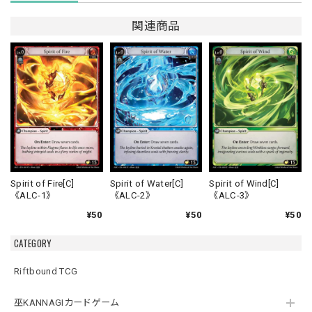
関連商品
Spirit of Fire[C]
Spirit of Water[C]
Spirit of Wind[C]
《ALC-1》
《ALC-2》
《ALC-3》
¥50
¥50
¥50
CATEGORY
Riftbound TCG
巫KANNAGIカードゲーム