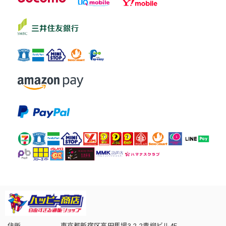
住所
東京都新宿区高田馬場3-2-2青柳ビル4F