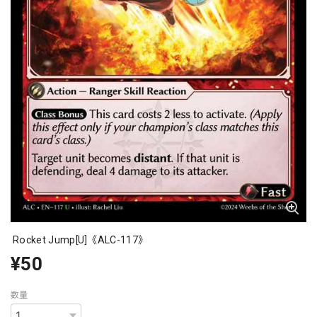
Rocket Jump[U]《ALC-117》
¥50
数量