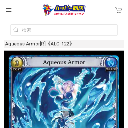
Aqueous Armor[R]《ALC-122》