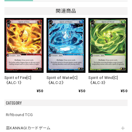
関連商品
Spirit of Fire[C]
Spirit of Water[C]
Spirit of Wind[C]
《ALC-1》
《ALC-2》
《ALC-3》
¥50
¥50
¥50
CATEGORY
Riftbound TCG
巫KANNAGIカードゲーム