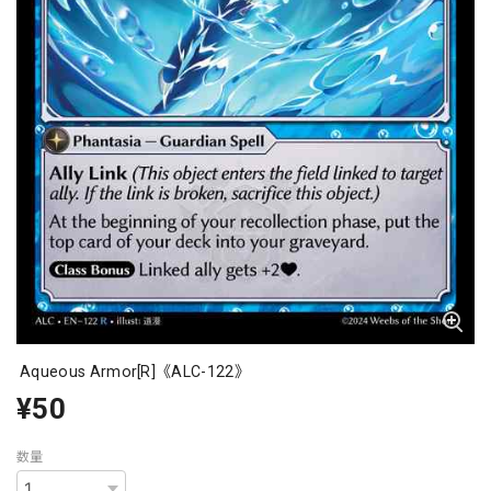
Aqueous Armor[R]《ALC-122》
¥50
数量