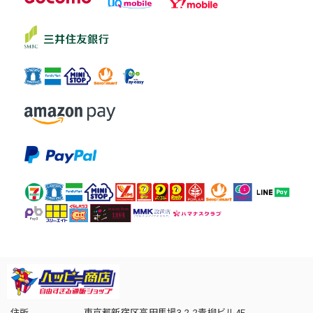
住所
東京都新宿区高田馬場3-2-2青柳ビル4F