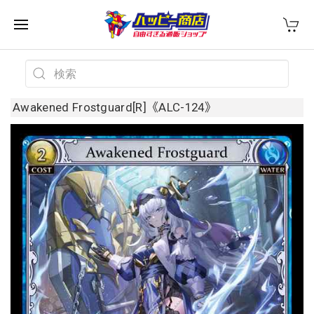
Awakened Frostguard[R]《ALC-124》