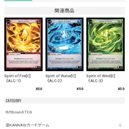
関連商品
Spirit of Fire[C]
Spirit of Water[C]
Spirit of Wind[C]
《ALC-1》
《ALC-2》
《ALC-3》
¥50
¥50
¥50
CATEGORY
Riftbound TCG
巫KANNAGIカードゲーム