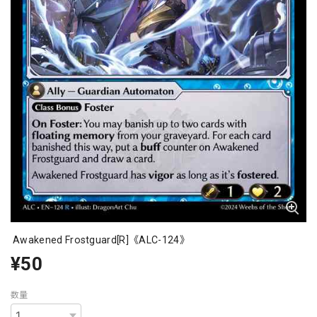
Awakened Frostguard[R]《ALC-124》
¥50
数量