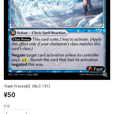
Flash Freeze[U]《ALC-131》
¥50
数量