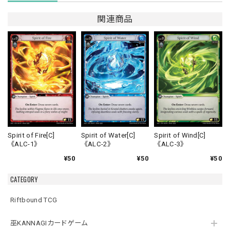
関連商品
Spirit of Fire[C]
Spirit of Water[C]
Spirit of Wind[C]
《ALC-1》
《ALC-2》
《ALC-3》
¥50
¥50
¥50
CATEGORY
Riftbound TCG
巫KANNAGIカードゲーム