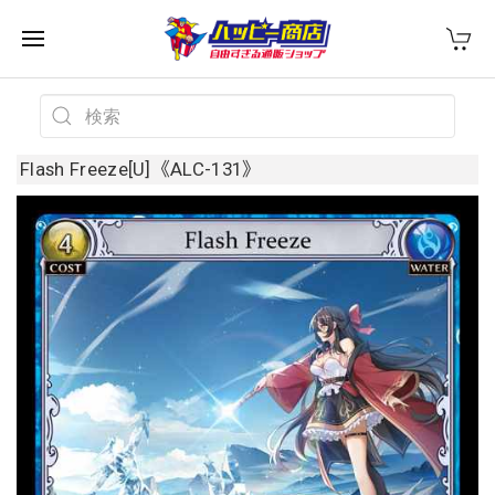
Flash Freeze[U]《ALC-131》