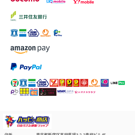
住所
東京都新宿区高田馬場3-2-2青柳ビル4F