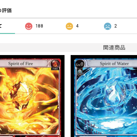
の評価
て
188
4
2
関連商品