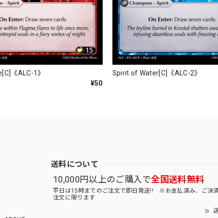
Fire[C]《ALC-1》
Spirit of Water[C]《ALC-2》
¥50
送料について
10,000円以上のご購入で
全国送料無料
平日は15時までのご注文で即日発送!! ※お支払済み、ご決
注文に限ります
送