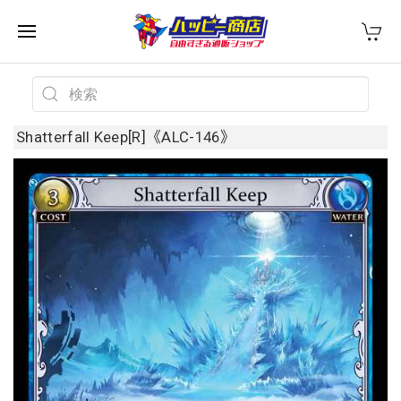
Shatterfall Keep[R]《ALC-146》