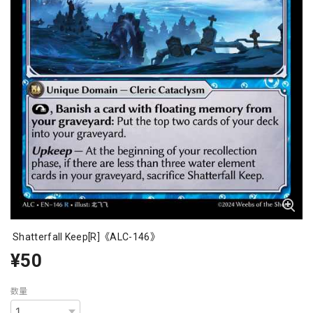
Shatterfall Keep[R]《ALC-146》
¥50
数量