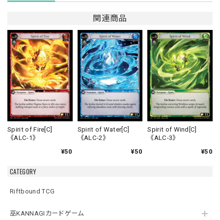
関連商品
Spirit of Fire[C]
Spirit of Water[C]
Spirit of Wind[C]
《ALC-1》
《ALC-2》
《ALC-3》
¥50
¥50
¥50
CATEGORY
Riftbound TCG
巫KANNAGIカードゲーム