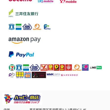
住所
東京都新宿区高田馬場3-2-2青柳ビル4F