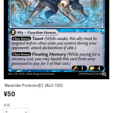
Waverider Protector[C]《ALC-152》
¥50
数量