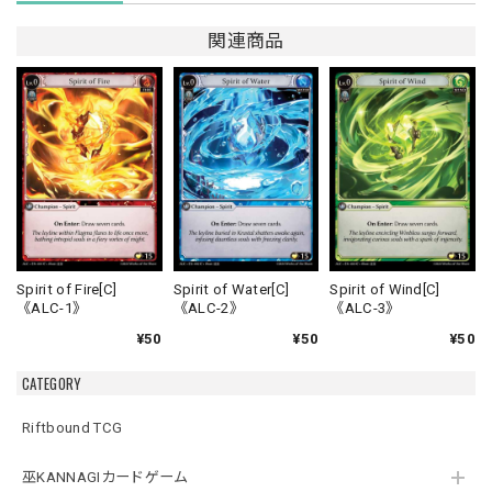
関連商品
Spirit of Fire[C]
Spirit of Water[C]
Spirit of Wind[C]
《ALC-1》
《ALC-2》
《ALC-3》
¥50
¥50
¥50
CATEGORY
Riftbound TCG
巫KANNAGIカードゲーム