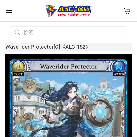
Waverider Protector[C]《ALC-152》