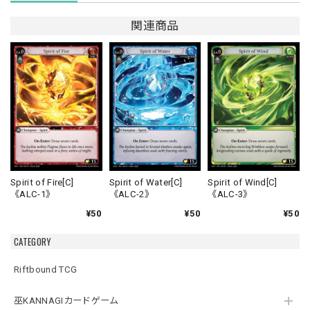
関連商品
Spirit of Fire[C]
Spirit of Water[C]
Spirit of Wind[C]
《ALC-1》
《ALC-2》
《ALC-3》
¥50
¥50
¥50
CATEGORY
Riftbound TCG
巫KANNAGIカードゲーム