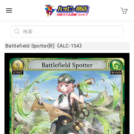
Battlefield Spotter[R]《ALC-154》