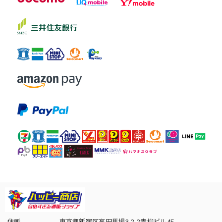
住所
東京都新宿区高田馬場3-2-2青柳ビル4F