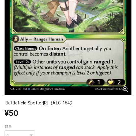
Battlefield Spotter[R]《ALC-154》
¥50
数量