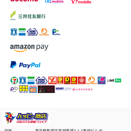
住所
東京都新宿区高田馬場3-2-2青柳ビル4F