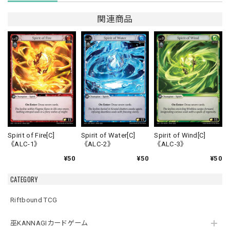
関連商品
Spirit of Fire[C]
Spirit of Water[C]
Spirit of Wind[C]
《ALC-1》
《ALC-2》
《ALC-3》
¥50
¥50
¥50
CATEGORY
Riftbound TCG
巫KANNAGIカードゲーム