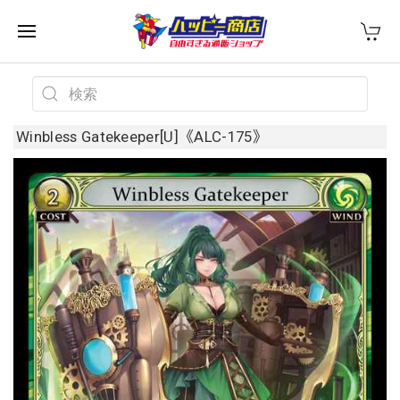
Winbless Gatekeeper[U]《ALC-175》