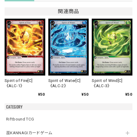
関連商品
Spirit of Fire[C]
Spirit of Water[C]
Spirit of Wind[C]
《ALC-1》
《ALC-2》
《ALC-3》
¥50
¥50
¥50
CATEGORY
Riftbound TCG
巫KANNAGIカードゲーム