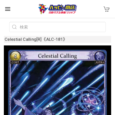
Celestial Calling[R]《ALC-181》