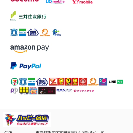
住所
東京都新宿区高田馬場3-2-2青柳ビル4F