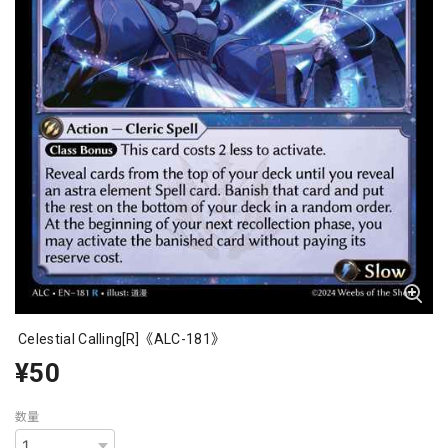
Celestial Calling[R]《ALC-181》
¥50
数量