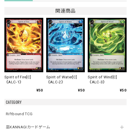
関連商品
Spirit of Fire[C]
Spirit of Water[C]
Spirit of Wind[C]
《ALC-1》
《ALC-2》
《ALC-3》
¥50
¥50
¥50
CATEGORY
Riftbound TCG
巫KANNAGIカードゲーム