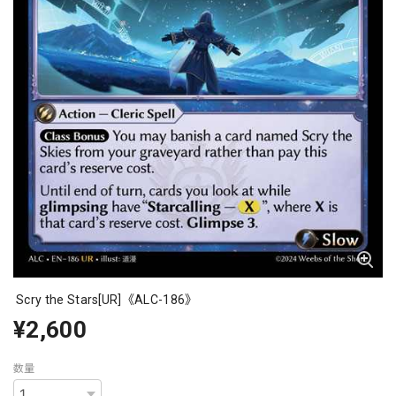
Scry the Stars[UR]《ALC-186》
¥2,600
数量