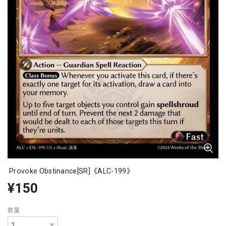
Provoke Obstinance[SR]《ALC-199》
¥150
数量