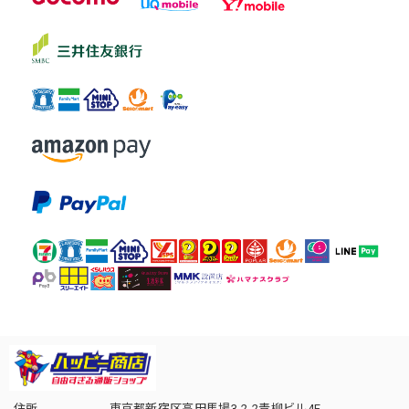
住所
東京都新宿区高田馬場3-2-2青柳ビル4F