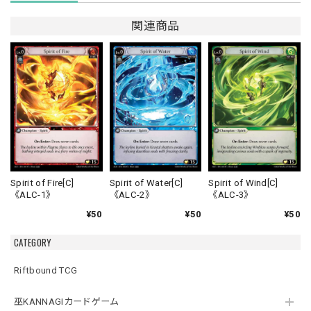
関連商品
Spirit of Fire[C]
Spirit of Water[C]
Spirit of Wind[C]
《ALC-1》
《ALC-2》
《ALC-3》
¥50
¥50
¥50
CATEGORY
Riftbound TCG
巫KANNAGIカードゲーム