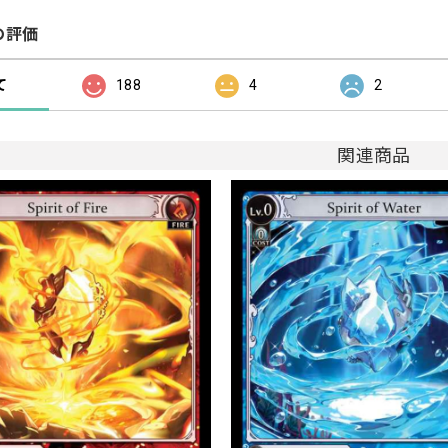
の評価
て
188
4
2
関連商品