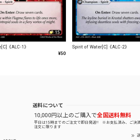
Fire[C]《ALC-1》
Spirit of Water[C]《ALC-2》
¥50
送料について
10,000円以上のご購入で
全国送料無料
平日は15時までのご注文で即日発送!! ※お支払済み、ご決
注文に限ります
送