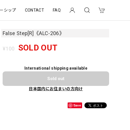
ーシップ
CONTACT
FAQ
False Step[R]《ALC-206》
SOLD OUT
¥100
International shipping available
Sold out
日本国内にお住まいの方向け
Save