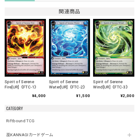
関連商品
Spirit of Serene
Spirit of Serene
Spirit of Serene
Fire[UR]《FTC-1》
Water[UR]《FTC-2》
Wind[UR]《FTC-3》
¥4,000
¥1,500
¥2,000
CATEGORY
Riftbound TCG
巫KANNAGIカードゲーム