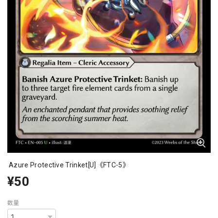
Azure Protective Trinket[U]《FTC-5》
¥50
数量