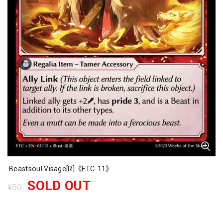
Beastsoul Visage[R]《FTC-11》
SOLD OUT
¥50