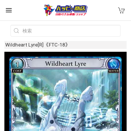
Wildheart Lyre[R]《FTC-18》