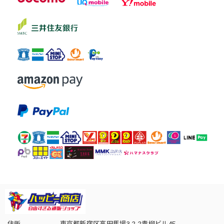
住所
東京都新宿区高田馬場3-2-2青柳ビル4F