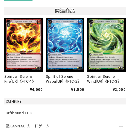
関連商品
Spirit of Serene
Spirit of Serene
Spirit of Serene
Fire[UR]《FTC-1》
Water[UR]《FTC-2》
Wind[UR]《FTC-3》
¥4,000
¥1,500
¥2,000
CATEGORY
Riftbound TCG
巫KANNAGIカードゲーム