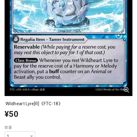
Wildheart Lyre[R]《FTC-18》
¥50
数量