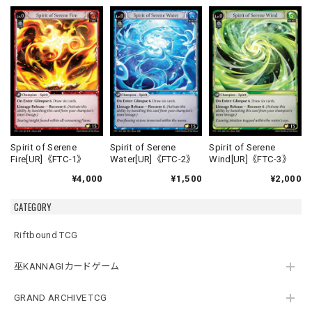
Spirit of Serene
Spirit of Serene
Spirit of Serene
Fire[UR]《FTC-1》
Water[UR]《FTC-2》
Wind[UR]《FTC-3》
¥4,000
¥1,500
¥2,000
CATEGORY
Riftbound TCG
巫KANNAGIカードゲーム
GRAND ARCHIVE TCG