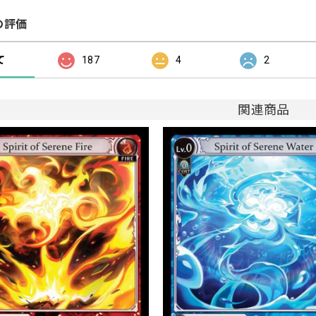
の評価
て
187
4
2
関連商品