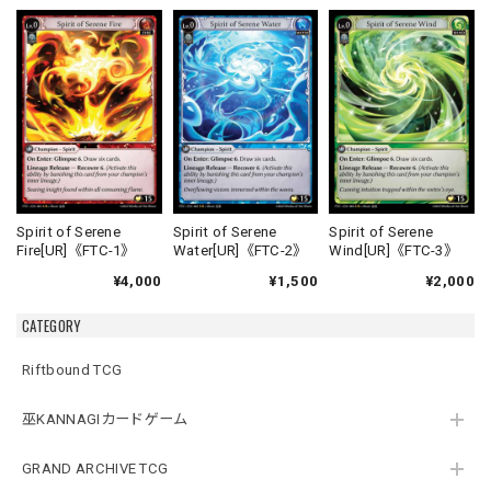
Spirit of Serene
Spirit of Serene
Spirit of Serene
Fire[UR]《FTC-1》
Water[UR]《FTC-2》
Wind[UR]《FTC-3》
¥4,000
¥1,500
¥2,000
CATEGORY
Riftbound TCG
巫KANNAGIカードゲーム
GRAND ARCHIVE TCG