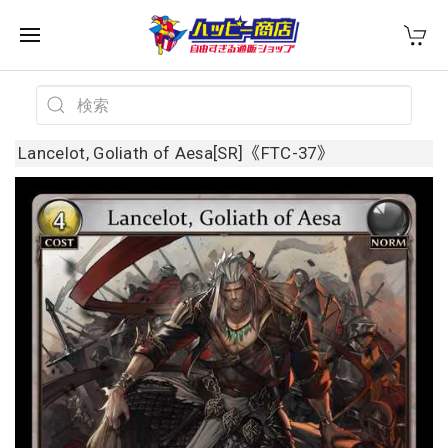
Lancelot, Goliath of Aesa[SR]《FTC-37》