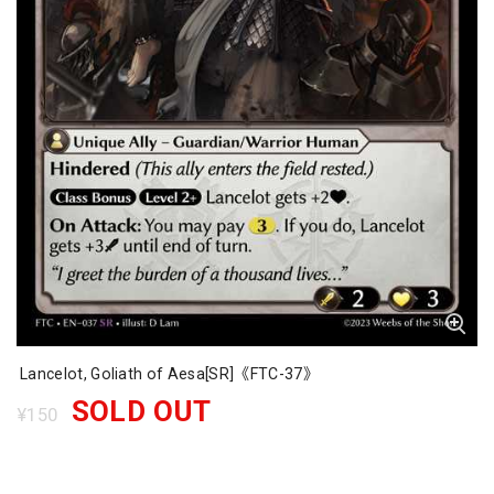
Lancelot, Goliath of Aesa[SR]《FTC-37》
SOLD OUT
¥150