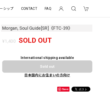
ーシップ
CONTACT
FAQ
Morgan, Soul Guide[SR]《FTC-39》
SOLD OUT
¥1,400
International shipping available
Sold out
日本国内にお住まいの方向け
Save