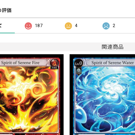
の評価
て
187
4
2
関連商品