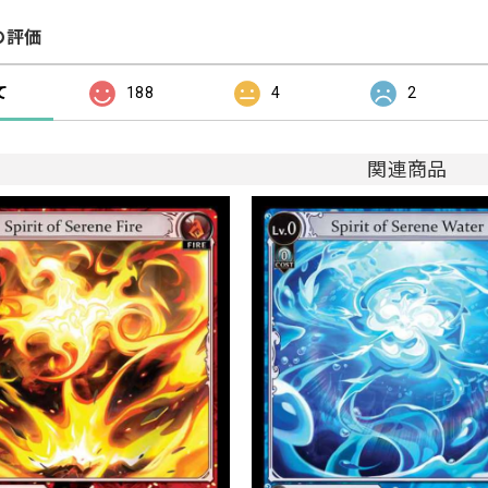
の評価
て
188
4
2
関連商品