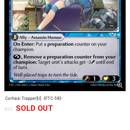
Corhazi Trapper[U]《FTC-58》
SOLD OUT
¥50