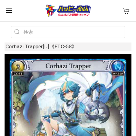
Corhazi Trapper[U]《FTC-58》