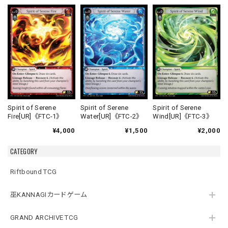
Spirit of Serene
Spirit of Serene
Spirit of Serene
Fire[UR]《FTC-1》
Water[UR]《FTC-2》
Wind[UR]《FTC-3》
¥4,000
¥1,500
¥2,000
CATEGORY
Riftbound TCG
巫KANNAGIカードゲーム
GRAND ARCHIVE TCG