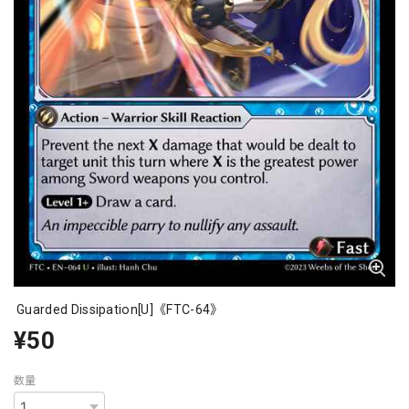
Guarded Dissipation[U]《FTC-64》
¥50
数量