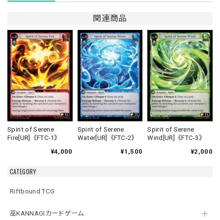
関連商品
Spirit of Serene
Spirit of Serene
Spirit of Serene
Fire[UR]《FTC-1》
Water[UR]《FTC-2》
Wind[UR]《FTC-3》
¥4,000
¥1,500
¥2,000
CATEGORY
Riftbound TCG
巫KANNAGIカードゲーム