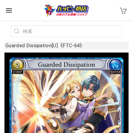
Guarded Dissipation[U]《FTC-64》