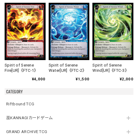
Spirit of Serene
Spirit of Serene
Spirit of Serene
Fire[UR]《FTC-1》
Water[UR]《FTC-2》
Wind[UR]《FTC-3》
¥4,000
¥1,500
¥2,000
CATEGORY
Riftbound TCG
巫KANNAGIカードゲーム
GRAND ARCHIVE TCG