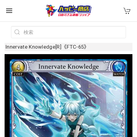
Innervate Knowledge[R]《FTC-65》