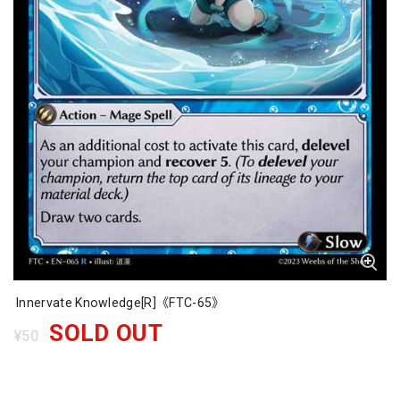
Innervate Knowledge[R]《FTC-65》
SOLD OUT
¥50