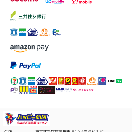
住所
東京都新宿区高田馬場3-2-2青柳ビル4F