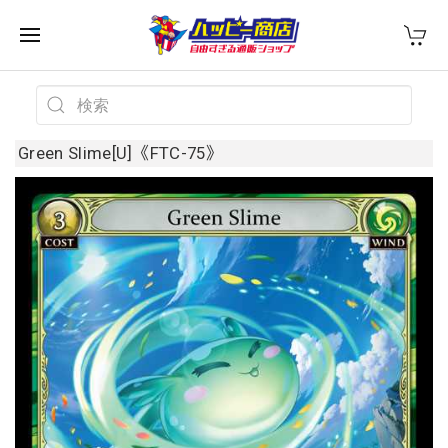
Green Slime[U]《FTC-75》