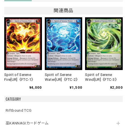
関連商品
Spirit of Serene
Spirit of Serene
Spirit of Serene
Fire[UR]《FTC-1》
Water[UR]《FTC-2》
Wind[UR]《FTC-3》
¥4,000
¥1,500
¥2,000
CATEGORY
Riftbound TCG
巫KANNAGIカードゲーム