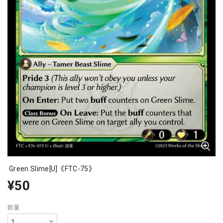
Green Slime[U]《FTC-75》
¥50
数量