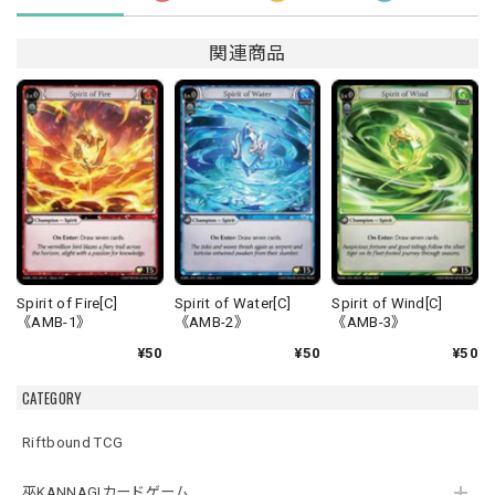
関連商品
Spirit of Fire[C]
Spirit of Water[C]
Spirit of Wind[C]
《AMB-1》
《AMB-2》
《AMB-3》
¥50
¥50
¥50
CATEGORY
Riftbound TCG
巫KANNAGIカードゲーム