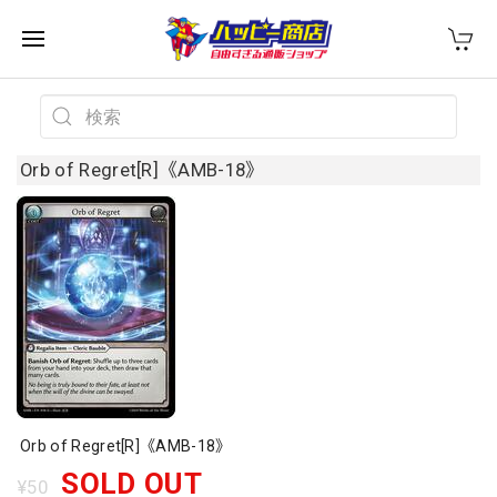
Orb of Regret[R]《AMB-18》
Orb of Regret[R]《AMB-18》
SOLD OUT
¥50