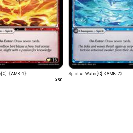
Fire[C]《AMB-1》
Spirit of Water[C]《AMB-2》
¥50