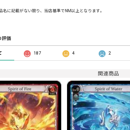
品名に記載がない限り、当店基準でNM以上となります。
の評価
て
187
4
2
関連商品