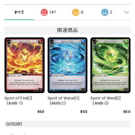
すべて
187
4
2
関連商品
Spirit of Fire[C]
Spirit of Water[C]
Spirit of Wind[C]
《AMB-1》
《AMB-2》
《AMB-3》
¥50
¥50
¥50
CATEGORY