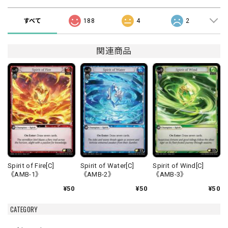
すべて
188
4
2
関連商品
Spirit of Fire[C]
Spirit of Water[C]
Spirit of Wind[C]
《AMB-1》
《AMB-2》
《AMB-3》
¥50
¥50
¥50
CATEGORY