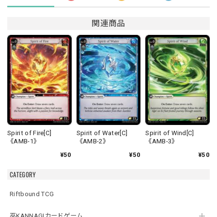
関連商品
Spirit of Fire[C]
Spirit of Water[C]
Spirit of Wind[C]
《AMB-1》
《AMB-2》
《AMB-3》
¥50
¥50
¥50
CATEGORY
Riftbound TCG
巫KANNAGIカードゲーム