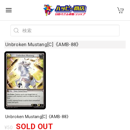
Unbroken Mustang[C]《AMB-88》
Unbroken Mustang[C]《AMB-88》
SOLD OUT
¥50