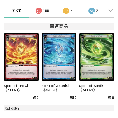
すべて
188
4
2
関連商品
Spirit of Fire[C]
Spirit of Water[C]
Spirit of Wind[C]
《AMB-1》
《AMB-2》
《AMB-3》
¥50
¥50
¥50
CATEGORY