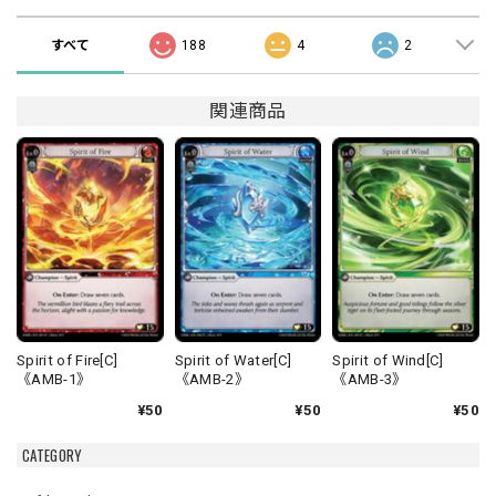
すべて
188
4
2
関連商品
Spirit of Fire[C]
Spirit of Water[C]
Spirit of Wind[C]
《AMB-1》
《AMB-2》
《AMB-3》
¥50
¥50
¥50
CATEGORY