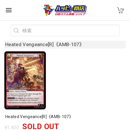
Heated Vengeance[R]《AMB-107》
Heated Vengeance[R]《AMB-107》
SOLD OUT
¥1,400