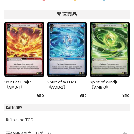
関連商品
Spirit of Fire[C]
Spirit of Water[C]
Spirit of Wind[C]
《AMB-1》
《AMB-2》
《AMB-3》
¥50
¥50
¥50
CATEGORY
Riftbound TCG
巫KANNAGIカードゲーム