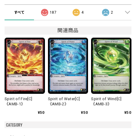
すべて
187
4
2
関連商品
Spirit of Fire[C]
Spirit of Water[C]
Spirit of Wind[C]
《AMB-1》
《AMB-2》
《AMB-3》
¥50
¥50
¥50
CATEGORY