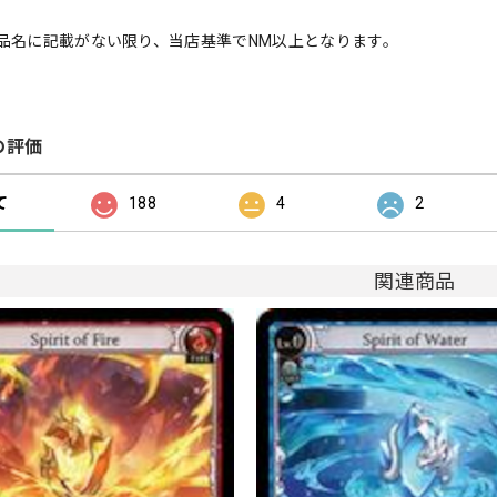
品名に記載がない限り、当店基準でNM以上となります。
の評価
て
188
4
2
関連商品