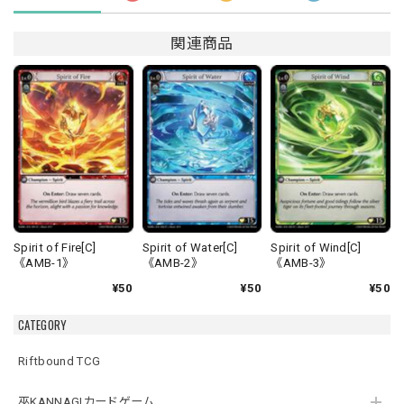
関連商品
Spirit of Fire[C]
Spirit of Water[C]
Spirit of Wind[C]
《AMB-1》
《AMB-2》
《AMB-3》
¥50
¥50
¥50
CATEGORY
Riftbound TCG
巫KANNAGIカードゲーム